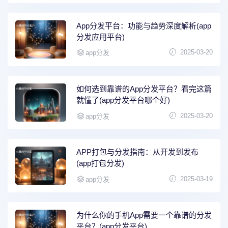
App分发平台：功能与趋势深度解析(app
分发应用平台)
2025-03-20
app分发
如何选到靠谱的App分发平台？看完这篇
就懂了(app分发平台哪个好)
2025-03-20
app分发
APP打包与分发指南：从开发到发布
(app打包分发)
2025-03-19
app分发
为什么你的手机App需要一个靠谱的分发
平台？(app分发平台)