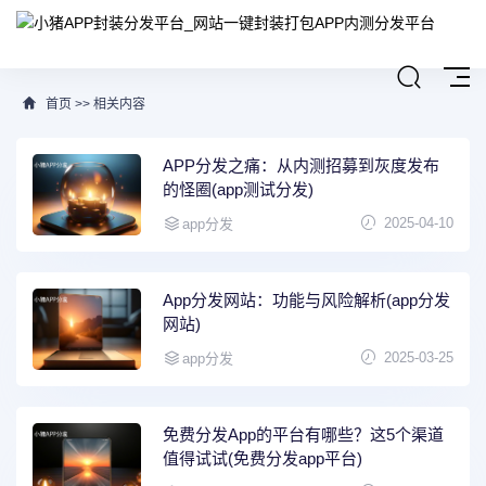
首页
>>
相关内容
APP分发之痛：从内测招募到灰度发布
的怪圈(app测试分发)
2025-04-10
app分发
App分发网站：功能与风险解析(app分发
网站)
2025-03-25
app分发
免费分发App的平台有哪些？这5个渠道
值得试试(免费分发app平台)