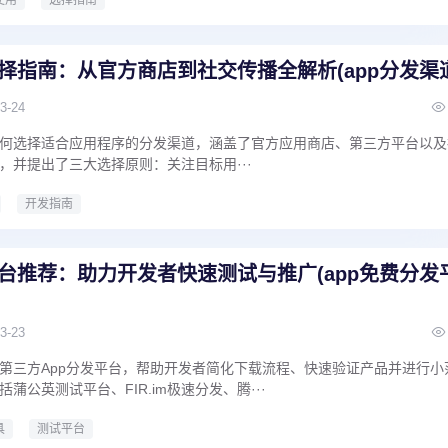
使用
选择指南
选择指南：从官方商店到社交传播全解析(app分发渠
3-24
何选择适合应用程序的分发渠道，涵盖了官方应用商店、第三方平台以及
，并提出了三大选择原则：关注目标用···
开发指南
平台推荐：助力开发者快速测试与推广(app免费分发
3-23
第三方App分发平台，帮助开发者简化下载流程、快速验证产品并进行小
蒲公英测试平台、FIR.im极速分发、腾···
具
测试平台