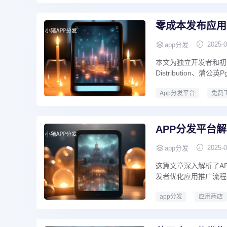
零成本发布应用
2025-0
app分发
本文为独立开发者和初创
Distribution、蒲公
App分发平台
免费
APP分发平台解
2025-0
app分发
这篇文章深入解析了A
发者优化应用推广流程
app分发
应用商店