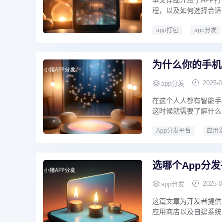
程，以及如何选择合适
app打包
app分发
为什么你的手机
2025-0
app分发
在这个人人都有智能手
这时候就需要了解什么是
App分发平台
应用
选哪个App分
2025-0
app分发
这篇文章为开发者提供
应用商店以及自建系统