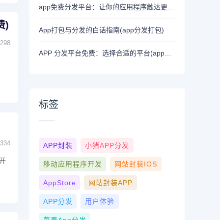
app免费分发平台：让你的应用程序触达更多用户(app免费分发平台)
费)
App打包与分发的白话指南(app分发打包)
298
APP 分发平台免费：选择合适的平台(app分发平台免费)
标签
334
APP封装
小猪APP分发
开
移动应用程序开发
网站封装iOS
AppStore
网站封装APP
APP分发
用户体验