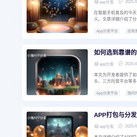
2025-0
app分发
在智能手机普及的今天
义。文章详细介绍了分发
App分发平台
应用
如何选到靠谱的
2025-0
app分发
本文为开发者提供了如
头、三方托管平台等多
App分发平台
国内
APP打包与分发
2025-0
app分发
本文详细介绍了APP