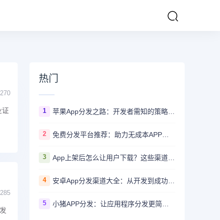
热门
270
业证
1
苹果App分发之路：开发者需知的策略和技巧(苹果app分发)
2
免费分发平台推荐：助力无成本APP发布(app分发平台免费)
3
App上架后怎么让用户下载？这些渠道你要知道(app分发渠道)
4
安卓App分发渠道大全：从开发到成功(安卓app分发)
285
5
小猪APP分发：让应用程序分发更简单、更高效(app分发应用平台)
开发