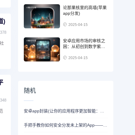
论那果核里的高墙(苹果
app分发)
道)
2025-04-15
378
安卓应用市场的审核之
社
困：从初创到数字紫禁
城(安卓上架app托管平
台)
2025-04-15
平
随机
348
范
安卓app封装(让你的应用程序更加智能：安卓App封装的秘密)
手把手教你如何安全分发未上架的App——内测分发全解析(app内侧分发)