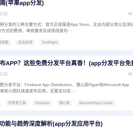
(苹果app分发)
3-22
分发的三种主要方式：官方正规渠道App Store、企业内部分发以及测
t。每种方式的费用、审核要求及适用场景均···
者指南
企业应用
TestFlight
布APP？这些免费分发平台真香！(app分发平台免
3-22
：Firebase App Distribution、蒲公英Pgyer和Microsoft App
开发者和小团队快速发布应用，无需支付应···
开发者工具
Firebase
蒲公英
Microsoft App Center
功能与趋势深度解析(app分发应用平台)