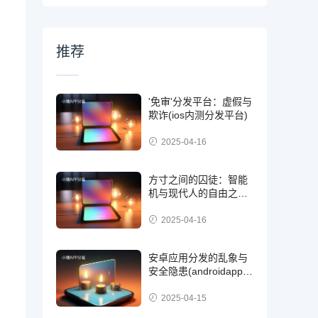
推荐
'免审'分发平台：虚假与
欺诈(ios内测分发平台)
2025-04-16
方寸之间的囚徒：智能
机与现代人的自由之殇
(分发app)
2025-04-16
安卓应用分发的乱象与
安全隐患(androidapp分
发)
2025-04-15