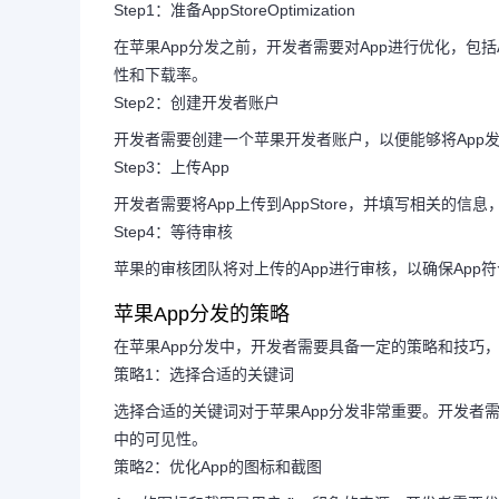
Step1：准备AppStoreOptimization
在苹果App分发之前，开发者需要对App进行优化，包括A
性和下载率。
Step2：创建开发者账户
开发者需要创建一个苹果开发者账户，以便能够将App发布到
Step3：上传App
开发者需要将App上传到AppStore，并填写相关的信
Step4：等待审核
苹果的审核团队将对上传的App进行审核，以确保App符合
苹果App分发的策略
在苹果App分发中，开发者需要具备一定的策略和技巧
策略1：选择合适的关键词
选择合适的关键词对于苹果App分发非常重要。开发者需要
中的可见性。
策略2：优化App的图标和截图