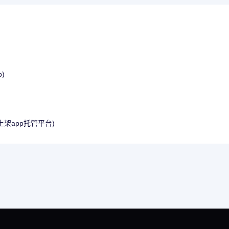
)
架app托管平台)