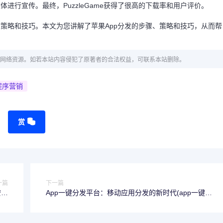
进行宣传。最终，PuzzleGame获得了很高的下载率和用户评价。
的策略和技巧。本文为您讲解了苹果App分发的步骤、策略和技巧，从而帮
网络资源。如若本站内容侵犯了原著者的合法权益，可联系本站删除。
程序营销
赏
一篇
下一篇
安卓
App一键分发平台：移动应用分发的新时代(app一键分
发)
发平台)