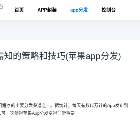
首页
APP封装
app分发
控制台
知的策略和技巧(苹果app分发)
应用程序的主要分发渠道之一。据统计，每天有数以万计的App发布到
和认可。这使得苹果App分发变得非常重要。