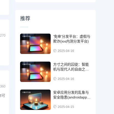
推荐
270
'免审'分发平台：虚假与
欺诈(ios内测分发平台)
2025-04-16
方寸之间的囚徒：智能
机与现代人的自由之殇
(分发app)
2025-04-16
360
安卓应用分发的乱象与
你可
安全隐患(androidapp分
发)
2025-04-15