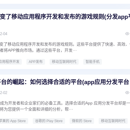
改变了移动应用程序开发和发布的游戏规则(分发app
2-04
改变了移动应用程序开发和发布的游戏规则。这些平台提供了快速、高效、
将APP推向市场。通过这些平台，开发···
应用程序开发
APP发布
移动互联网时代
智能手机
平台的崛起：如何选择合适的平台(app应用分发平台 
2-02
已经成为开发者和企业家们的必备工具。选择合适的App 应用分发平台却是
将为您提供一个全面和详细的分析，帮···
苹果的 App Store
谷歌的 Play Store
微软的 Store
移动互联网时代