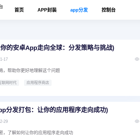
首页
APP封装
app分发
控制台
让你的安卓App走向全球：分发策略与挑战)
1-17
策略，帮助你更好地理解这个问题
互联网时代
应用程序商店
App分发打包：让你的应用程序走向成功)
2-29
秘密，了解如何让你的应用程序走向成功