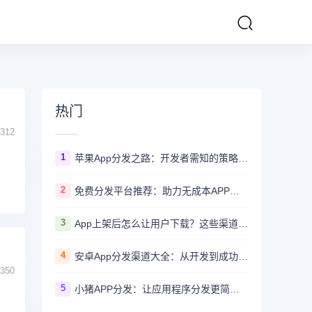
热门
312
1
苹果App分发之路：开发者需知的策略和技巧(苹果app分发)
2
免费分发平台推荐：助力无成本APP发布(app分发平台免费)
3
App上架后怎么让用户下载？这些渠道你要知道(app分发渠道)
4
安卓App分发渠道大全：从开发到成功(安卓app分发)
350
5
小猪APP分发：让应用程序分发更简单、更高效(app分发应用平台)