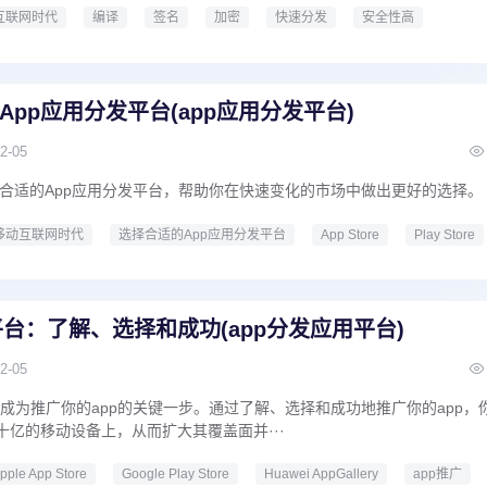
互联网时代
编译
签名
加密
快速分发
安全性高
pp应用分发平台(app应用分发平台)
2-05
合适的App应用分发平台，帮助你在快速变化的市场中做出更好的选择。
移动互联网时代
选择合适的App应用分发平台
App Store
Play Store
平台：了解、选择和成功(app分发应用平台)
2-05
经成为推广你的app的关键一步。通过了解、选择和成功地推广你的app，
十亿的移动设备上，从而扩大其覆盖面并···
pple App Store
Google Play Store
Huawei AppGallery
app推广