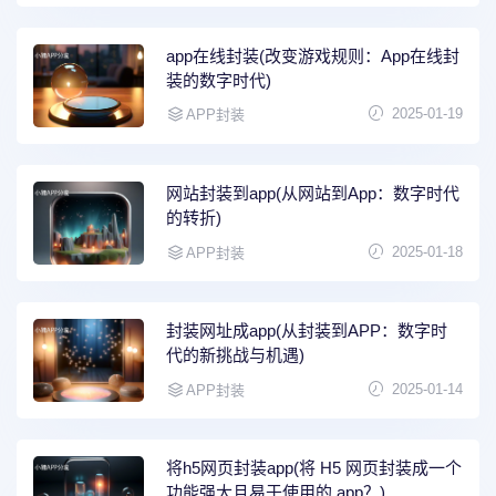
app在线封装(改变游戏规则：App在线封
装的数字时代)
2025-01-19
APP封装
网站封装到app(从网站到App：数字时代
的转折)
2025-01-18
APP封装
封装网址成app(从封装到APP：数字时
代的新挑战与机遇)
2025-01-14
APP封装
将h5网页封装app(将 H5 网页封装成一个
功能强大且易于使用的 app？)