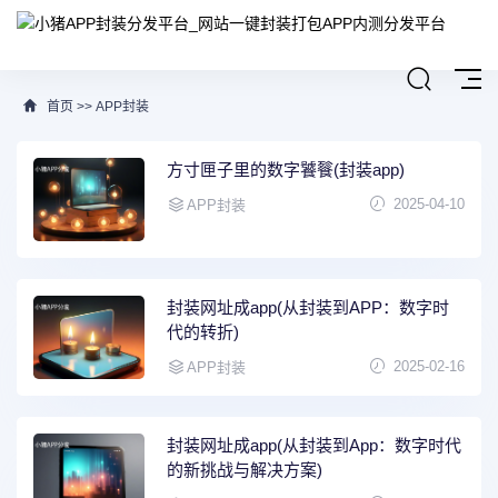
首页
>>
APP封装
方寸匣子里的数字饕餮(封装app)
2025-04-10
APP封装
封装网址成app(从封装到APP：数字时
代的转折)
2025-02-16
APP封装
封装网址成app(从封装到App：数字时代
的新挑战与解决方案)