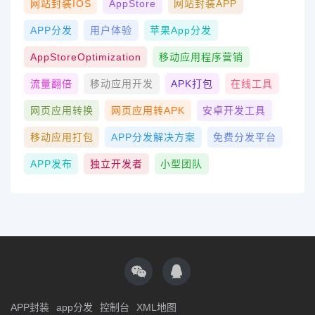
网站封装iOS
AppStore
网站封装APP
APP分发
用户体验
苹果App分发
AppStoreOptimization
移动应用程序营销
流量翻倍
移动应用开发
APK打包
在线工具
网页应用转换
网页应用转APK
安卓开发工具
移动应用打包
APP分发解决方案
免费分发平台
APP发布
独立开发者
小型团队
APP封装
app分发
控制台
XML地图