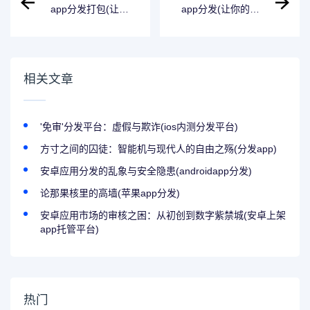
app分发打包(让你
app分发(让你的应
的应用程序走向成
用程序走向成功：
功：App分发打包
App 分发的秘密武
的重要性和技巧)
器)
相关文章
'免审'分发平台：虚假与欺诈(ios内测分发平台)
方寸之间的囚徒：智能机与现代人的自由之殇(分发app)
安卓应用分发的乱象与安全隐患(androidapp分发)
论那果核里的高墙(苹果app分发)
安卓应用市场的审核之困：从初创到数字紫禁城(安卓上架
app托管平台)
热门