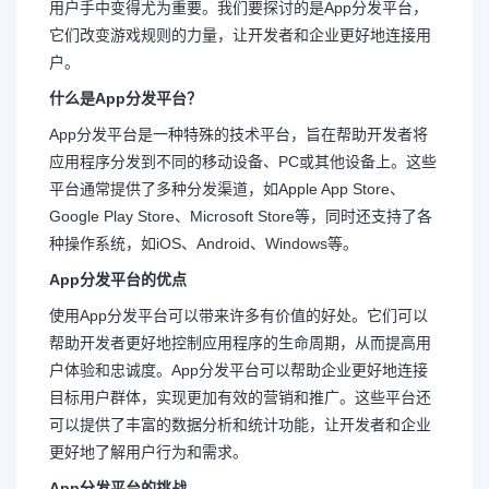
用户手中变得尤为重要。我们要探讨的是App分发平台，
它们改变游戏规则的力量，让开发者和企业更好地连接用
户。
什么是App分发平台？
App分发平台是一种特殊的技术平台，旨在帮助开发者将
应用程序分发到不同的移动设备、PC或其他设备上。这些
平台通常提供了多种分发渠道，如Apple App Store、
Google Play Store、Microsoft Store等，同时还支持了各
种操作系统，如iOS、Android、Windows等。
App分发平台的优点
使用App分发平台可以带来许多有价值的好处。它们可以
帮助开发者更好地控制应用程序的生命周期，从而提高用
户体验和忠诚度。App分发平台可以帮助企业更好地连接
目标用户群体，实现更加有效的营销和推广。这些平台还
可以提供了丰富的数据分析和统计功能，让开发者和企业
更好地了解用户行为和需求。
App分发平台的挑战