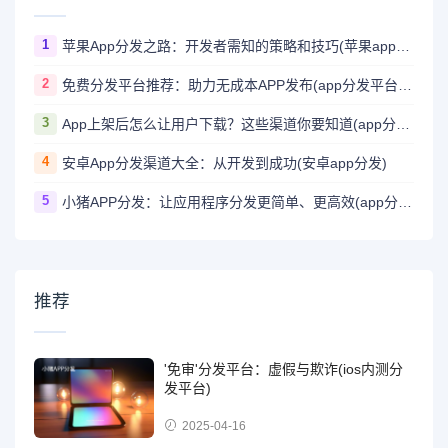
1
苹果App分发之路：开发者需知的策略和技巧(苹果app分发)
2
免费分发平台推荐：助力无成本APP发布(app分发平台免费)
3
App上架后怎么让用户下载？这些渠道你要知道(app分发渠道)
4
安卓App分发渠道大全：从开发到成功(安卓app分发)
5
小猪APP分发：让应用程序分发更简单、更高效(app分发应用平台)
推荐
'免审'分发平台：虚假与欺诈(ios内测分
发平台)
2025-04-16