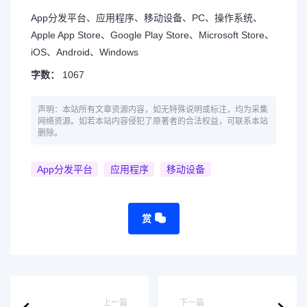
App分发平台、应用程序、移动设备、PC、操作系统、
Apple App Store、Google Play Store、Microsoft Store、
iOS、Android、Windows
字数：
1067
声明：本站所有文章资源内容，如无特殊说明或标注，均为采集
网络资源。如若本站内容侵犯了原著者的合法权益，可联系本站
删除。
App分发平台
应用程序
移动设备
赏
上一篇
下一篇