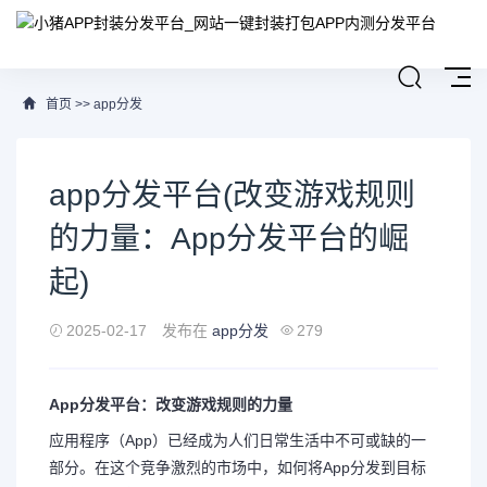
首页
>>
app分发
app分发平台(改变游戏规则
的力量：App分发平台的崛
起)
2025-02-17
发布在
app分发
279
App分发平台：改变游戏规则的力量
应用程序（App）已经成为人们日常生活中不可或缺的一
部分。在这个竞争激烈的市场中，如何将App分发到目标