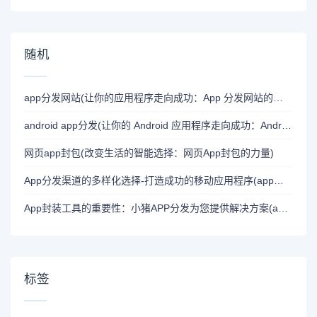
随机
app分发网站(让你的应用程序走向成功：App 分发网站的重要性)
android app分发(让你的 Android 应用程序走向成功：Android App 分发秘密)
网页app封包(改变生活的智能选择：网页App封包的力量)
App分发渠道的多样化选择-打造成功的移动应用程序(app分发)
App封装工具的重要性：小猪APP分发为您提供解决方案(app封装工具)
标签