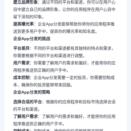
建立品牌形象
：通过不同的平台和渠道，你可以在用户心
目中建立自己的品牌形象，让你的应用程序在用户心目中
留下深刻的印象。
提高曝光率
：企业App分发能够帮助你将你的应用程序推
送到更多用户手中，提高你的曝光率和知名度。
企业App分发的挑战
平台差异
：不同的平台和渠道都有其独特的特点和需求，
你需要根据不同的平台和渠道进行调整。
用户需求
：你需要了解用户的需求和偏好，才能将你的应
用程序推送到正确的用户手中。
成本控制
：企业App分发需要一定的投资，你需要控制成
本，确保你的投资能够带来回报。
企业App分发的策略
选择合适的平台
：根据你的应用程序和目标市场选择合适
的平台和渠道。
了解用户需求
：了解用户的需求和偏好，才能将你的应用
程序推送到正确的用户手中。