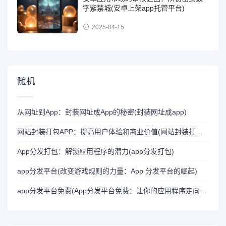
字紫禁城(安卓上架app托管平台)
2025-04-15
随机
从网址到App：封装网址成App的秘密(封装网址成app)
网站封装打包APP：提高用户体验和商业价值(网站封装打包app)
App分发打包：解锁应用程序的潜力(app分发打包)
app分发平台(改变游戏规则的力量：App 分发平台的崛起)
app分发平台免费(App分发平台免费：让你的应用程序走向成功)