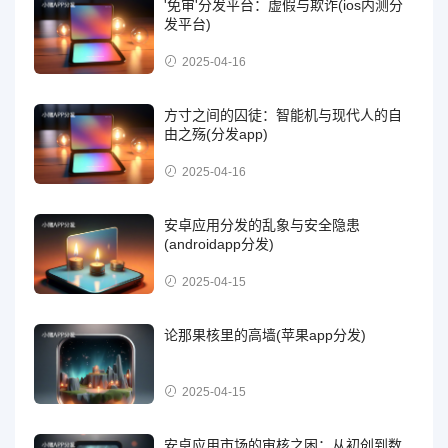
'免审'分发平台：虚假与欺诈(ios内测分
发平台)
2025-04-16
方寸之间的囚徒：智能机与现代人的自
由之殇(分发app)
2025-04-16
安卓应用分发的乱象与安全隐患
(androidapp分发)
2025-04-15
论那果核里的高墙(苹果app分发)
2025-04-15
安卓应用市场的审核之困：从初创到数