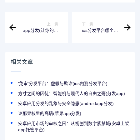
上一篇
下一篇
app分发(让你的应
ios分发平台哪个好
用程序走向成功：
(iOS 分发平台：选
App 分发的秘密)
择正确的伙伴？)
相关文章
'免审'分发平台：虚假与欺诈(ios内测分发平台)
方寸之间的囚徒：智能机与现代人的自由之殇(分发app)
安卓应用分发的乱象与安全隐患(androidapp分发)
论那果核里的高墙(苹果app分发)
安卓应用市场的审核之困：从初创到数字紫禁城(安卓上架
app托管平台)