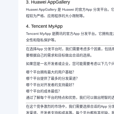
3. Huawei AppGallery
Huawei AppGallery 是 Huawei 的官方A
程较为严格、应用程序的大小限制等。
4. Tencent MyApp
Tencent MyApp 是腾讯的官方App 分发平台
全性和隐私保护等。
在选择App 分发平台时，我们需要考虑多个因素，包
要根据自己的需求和目标做出合适的选择。
如果您是一名开发者或企业，您可能需要考虑以下几个
哪个平台拥有最大的用户基础？
哪个平台提供了最多的分发渠道？
哪个平台对开发者的支持最好？
哪个平台的成本最低？
通过了解每个平台的特点和优势，我们可以做出明智的
在这个竞争激烈的市场中，我们需要选择合适的App 
发渠道、开发者支持和成本等。每个平台都有其优缺，