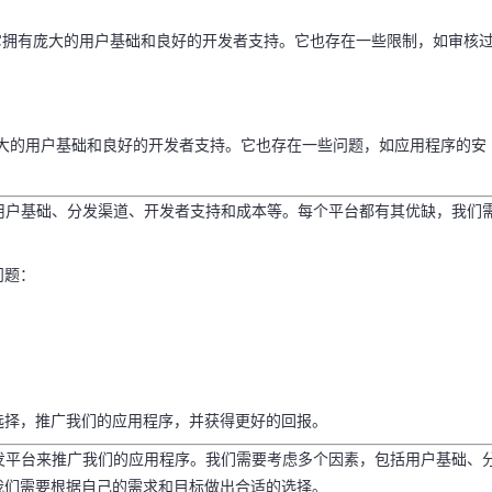
pp 分发平台。它拥有庞大的用户基础和良好的开发者支持。它也存在一些限制，如审核
。它拥有庞大的用户基础和良好的开发者支持。它也存在一些问题，如应用程序的安
括用户基础、分发渠道、开发者支持和成本等。每个平台都有其优缺，我们
问题：
选择，推广我们的应用程序，并获得更好的回报。
分发平台来推广我们的应用程序。我们需要考虑多个因素，包括用户基础、
我们需要根据自己的需求和目标做出合适的选择。