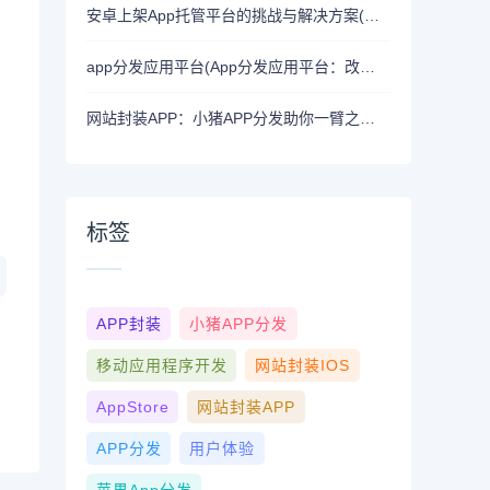
安卓上架App托管平台的挑战与解决方案(安卓上架app托管平台)
app分发应用平台(App分发应用平台：改变游戏规则的力量)
网站封装APP：小猪APP分发助你一臂之力(网站封装app)
标签
APP封装
小猪APP分发
移动应用程序开发
网站封装iOS
AppStore
网站封装APP
APP分发
用户体验