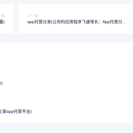
一篇
下一篇
量)
app托管分发(让你的应用程序飞速增长：App托管分发
的秘密武器)
)
架app托管平台)