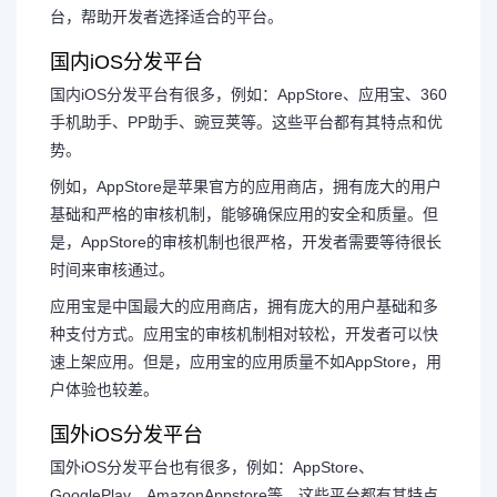
台，帮助开发者选择适合的平台。
国内iOS分发平台
国内iOS分发平台有很多，例如：AppStore、应用宝、360
手机助手、PP助手、豌豆荚等。这些平台都有其特点和优
势。
例如，AppStore是苹果官方的应用商店，拥有庞大的用户
基础和严格的审核机制，能够确保应用的安全和质量。但
是，AppStore的审核机制也很严格，开发者需要等待很长
时间来审核通过。
应用宝是中国最大的应用商店，拥有庞大的用户基础和多
种支付方式。应用宝的审核机制相对较松，开发者可以快
速上架应用。但是，应用宝的应用质量不如AppStore，用
户体验也较差。
国外iOS分发平台
国外iOS分发平台也有很多，例如：AppStore、
GooglePlay、AmazonAppstore等。这些平台都有其特点