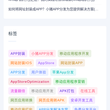
如何将网址封装成APP？小猪APP分发为您提供解决方案(封装网址成app)
标签
APP封装
小猪APP分发
移动应用程序开发
网站封装iOS
AppStore
网站封装APP
APP分发
用户体验
苹果App分发
AppStoreOptimization
移动应用程序营销
流量翻倍
移动应用开发
APK打包
在线工具
网页应用转换
网页应用转APK
安卓开发工具
移动应用打包
APP分发解决方案
免费分发平台