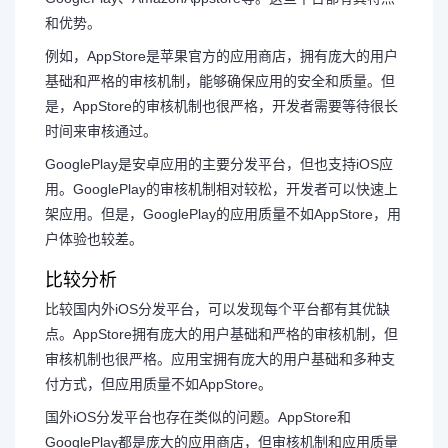
和优势。
例如，AppStore是苹果官方的应用商店，拥有庞大的用户
基础和严格的审核机制，能够确保应用的安全和质量。但
是，AppStore的审核机制也很严格，开发者需要等待很长
时间来审核通过。
GooglePlay是安卓应用的主要分发平台，但也支持iOS应
用。GooglePlay的审核机制相对较松，开发者可以快速上
架应用。但是，GooglePlay的应用质量不如AppStore，用
户体验也较差。
比较分析
比较国内外iOS分发平台，可以发现每个平台都有其优缺
点。AppStore拥有庞大的用户基础和严格的审核机制，但
审核机制也很严格。应用宝拥有庞大的用户基础和多种支
付方式，但应用质量不如AppStore。
国外iOS分发平台也存在类似的问题。AppStore和
GooglePlay都是庞大的应用商店，但审核机制和应用质量