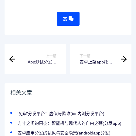
赏
上一篇
下一篇
App测试分发平
安卓上架app托管
台：新时代的测试
平台之(安卓上架
模式(app测试分发
app托管平台)
平台)
相关文章
'免审'分发平台：虚假与欺诈(ios内测分发平台)
方寸之间的囚徒：智能机与现代人的自由之殇(分发app)
安卓应用分发的乱象与安全隐患(androidapp分发)