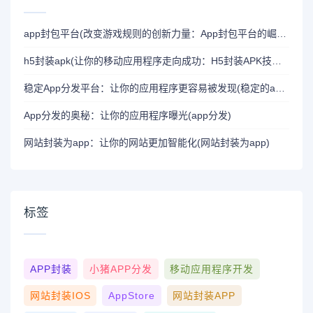
app封包平台(改变游戏规则的创新力量：App封包平台的崛起)
h5封装apk(让你的移动应用程序走向成功：H5封装APK技术解密)
稳定App分发平台：让你的应用程序更容易被发现(稳定的app分发平台)
App分发的奥秘：让你的应用程序曝光(app分发)
网站封装为app：让你的网站更加智能化(网站封装为app)
标签
APP封装
小猪APP分发
移动应用程序开发
网站封装iOS
AppStore
网站封装APP