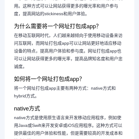
用。这种方式可以让网站获得更多的曝光率和用户参与
度，提高网站的stickiness和用户体验。
为什么需要将一个网址打包成app？
在移动互联网时代，人们越来越倾向于使用移动设备来访
问互联网，而网址打包成app可以让网站更好地适应移动
设备的特点，提高用户体验和参与度。网址打包成app也
可以让网站获得更多的曝光率，提高品牌知名度和用户忠
诚度。
如何将一个网址打包成app？
将一个网址打包成app主要有两种方式：native方式和
hybrid方式。
native方式
native方式是使用原生语言来开发移动应用程序，例如使
用Java或Swift来开发安卓或iOS应用程序。这种方式可以
提供最佳的用户体验和性能，但是需要较高的开发成本和