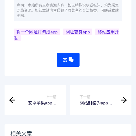
声明：本站所有文章资源内容，如无特殊说明或标注，均为采集
网络资源。如若本站内容侵犯了原著者的合法权益，可联系本站
删除。
将一个网址打包成app
网址变身app
移动应用开
发
赏
上一篇
下一篇
安卓苹果app封
网站封装为app：
装：解锁多平台开
重新定义移动应用
发的秘密(安卓苹果
体验(网站封装为
app封装)
app)
相关文章