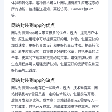
体验和转化率。这种技术可以让网站拥有原生应用程序的
所有功能，包括推送通知、离线访问、Camera和GPS
等。
网站封装到app的优点
网站封装到app可以带来很多的优点，包括：提高用户体
验：原生应用程序可以提供更好的用户体验，包括更快的
加载速度、更好的界面设计和更好的交互体验。提高转化
率：原生应用程序可以提供更好的转化率，包括更高的点
击率、更高的下载率和更高的购买率。增强品牌认知：原
生应用程序可以增强品牌认知，包括更好的品牌形象和更
好的品牌忠诚度。
网站封装到app的缺点
网站封装到app也存在一些缺点，包括：技术难度高：网
站封装到app需要具备一定的技术能力，包括前端开发、
后端开发和测试等。成本高：网站封装到app需要投入一
定的成本，包括开发成本、测试成本和维护成本等。兼容