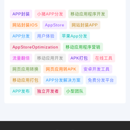
APP封装
小猪APP分发
移动应用程序开发
网站封装iOS
AppStore
网站封装APP
APP分发
用户体验
苹果App分发
AppStoreOptimization
移动应用程序营销
流量翻倍
移动应用开发
APK打包
在线工具
网页应用转换
网页应用转APK
安卓开发工具
移动应用打包
APP分发解决方案
免费分发平台
APP发布
独立开发者
小型团队