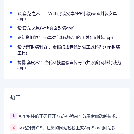
谈'套壳'之术——WEB封装安卓APP小议(web封装安卓
app)
论'套壳'之风(web页面封装app)
论新瓶旧酒：H5套壳与移动应用的困境(h5封装app)
论所谓'封装利器'：虚假的进步还是偷工减料？(app封装
工具)
揭露‘套皮术’：当代科技虚假宣传与市井欺骗(网址封装为
app)
热门
1
APP封装的正确打开方式-小猪APP分发带你跨越技术难关(app如何封装)
2
网站封装iOS：让您的网站轻松上架AppStore(网站封装ios)