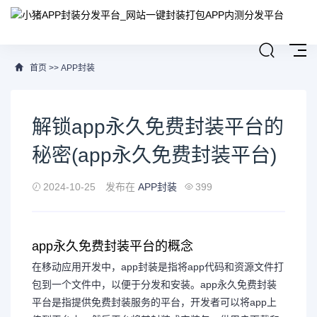
首页
>>
APP封装
解锁app永久免费封装平台的
秘密(app永久免费封装平台)
2024-10-25
发布在
APP封装
399
app永久免费封装平台的概念
在移动应用开发中，app封装是指将app代码和资源文件打
包到一个文件中，以便于分发和安装。app永久免费封装
平台是指提供免费封装服务的平台，开发者可以将app上