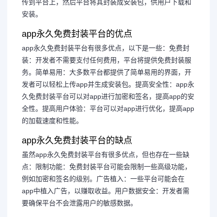
传到平台上，然后平台将其封装成安装包，供用户下载和
安装。
app永久免费封装平台的优点
app永久免费封装平台有很多优点，以下是一些：免费封
装：开发者不需要支付任何费用，平台将提供免费封装服
务。简单易用：大多数平台都提供了简单易用的界面，开
发者可以轻松上传app并生成安装包。提高安全性：app永
久免费封装平台可以对app进行加密和签名，提高app的安
全性。提高用户体验：平台可以对app进行优化，提高app
的加载速度和性能。
app永久免费封装平台的缺点
虽然app永久免费封装平台有很多优点，但也存在一些缺
点：限制功能：免费封装平台可能会限制一些高级功能，
例如加密和签名的级别。广告植入：一些平台可能会在
app中植入广告，以赚取收益。用户数据安全：开发者需
要确保平台不会泄露用户的敏感数据。